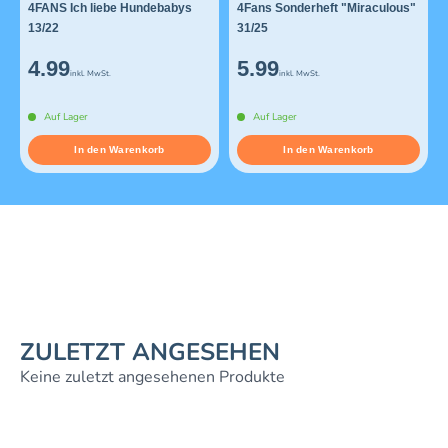
4FANS Ich liebe Hundebabys
4Fans Sonderheft "Miraculous"
13/22
31/25
4.99
5.99
inkl. MwSt.
inkl. MwSt.
Auf Lager
Auf Lager
In den Warenkorb
In den Warenkorb
ZULETZT ANGESEHEN
Keine zuletzt angesehenen Produkte