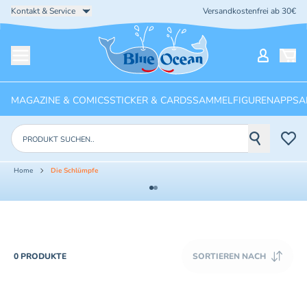
Kontakt & Service
Versandkostenfrei ab 30€
Startseite
Mein Ko
Menü öffnen
MAGAZINE & COMICS
STICKER & CARDS
SAMMELFIGUREN
APPS
A
Produkte suchen
Home
Die Schlümpfe
PRODUCTS
0 PRODUKTE
SORTIEREN NACH