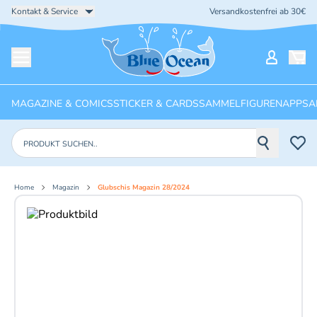
Kontakt & Service
Versandkostenfrei ab 30€
Startseite
Mein Ko
Menü öffnen
MAGAZINE & COMICS
STICKER & CARDS
SAMMELFIGUREN
APPS
A
Produkte suchen
Home
Magazin
Glubschis Magazin 28/2024
Aktuelles Bild: 1 von 2