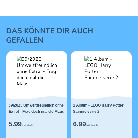
1 von 16
DAS KÖNNTE DIR AUCH
GEFALLEN
09/2025 Umweltfreundlich ohne
1 Album - LEGO Harry Potter
Extra! - Frag doch mal die Maus
Sammelserie 2
5.99
6.99
inkl. MwSt.
inkl. MwSt.