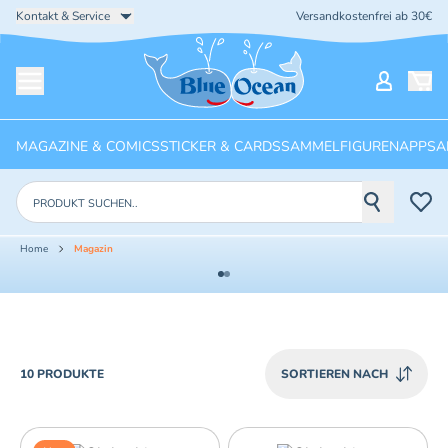
Kontakt & Service
Versandkostenfrei ab 30€
Startseite
Mein Ko
Menü öffnen
MAGAZINE & COMICS
STICKER & CARDS
SAMMELFIGUREN
APPS
A
Produkte suchen
Home
Magazin
PRODUCTS
10 PRODUKTE
SORTIEREN NACH