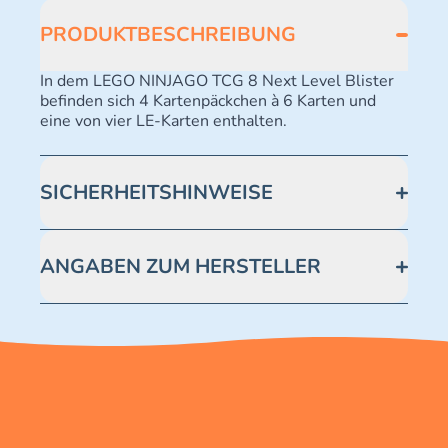
PRODUKTBESCHREIBUNG
In dem LEGO NINJAGO TCG 8 Next Level Blister
befinden sich 4 Kartenpäckchen à 6 Karten und
eine von vier LE-Karten enthalten.
SICHERHEITSHINWEISE
Achtung! Nicht geeignet für Kinder unter 3 Jahren.
Enthält verschluckbare Kleinteile -
ANGABEN ZUM HERSTELLER
Erstickungsgefahr.
Blue Ocean Entertainment AG https://www.blue-
ocean.de/kundenservice Telefonnummer: 0711
2202990 Seidenstraße 19 70174 Stuttgart