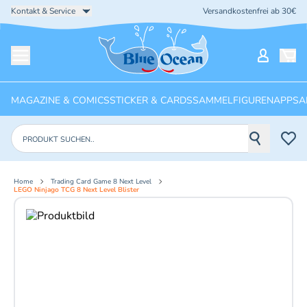
Kontakt & Service
Versandkostenfrei ab 30€
Startseite
Mein Ko
Menü öffnen
MAGAZINE & COMICS
STICKER & CARDS
SAMMELFIGUREN
APPS
A
Produkte suchen
Home
Trading Card Game 8 Next Level
LEGO Ninjago TCG 8 Next Level Blister
Aktuelles Bild: 1 von 3