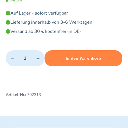
Auf Lager
Auf Lager - sofort verfügbar
Lieferung innerhalb von 3-6 Werktagen
Versand ab 30 € kostenfrei (in DE)
Quantity
−
+
In den Warenkorb
Minimum quantity: 1
Add 1 item to cart
Maximum quantity: 5
Artikel-Nr.:
702313