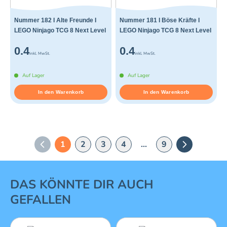
Nummer 182 I Alte Freunde I
Nummer 181 I Böse Kräfte I
LEGO Ninjago TCG 8 Next Level
LEGO Ninjago TCG 8 Next Level
0.4
0.4
inkl. MwSt.
inkl. MwSt.
Auf Lager
Auf Lager
In den Warenkorb
In den Warenkorb
1
2
3
4
...
9
Vorherige Seite
Nächste Sei
1 von 16
DAS KÖNNTE DIR AUCH
GEFALLEN