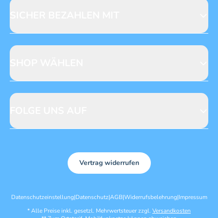
Mediadaten
SICHER BEZAHLEN MIT
SHOP WÄHLEN
CH
DE
FOLGE UNS AUF
Vertrag widerrufen
Datenschutzeinstellung
|
Datenschutz
|
AGB
|
Widerrufsbelehrung
|
Impressum
*
Alle Preise inkl. gesetzl. Mehrwertsteuer zzgl.
Versandkosten