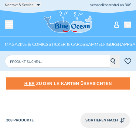
Kontakt & Service
Versandkostenfrei ab 30€
Startseite
Mein Ko
Menü öffnen
MAGAZINE & COMICS
STICKER & CARDS
SAMMELFIGUREN
APPS
A
Produkte suchen
HIER
ZU DEN LE-KARTEN ÜBERSICHTEN
PRODUCTS
208 PRODUKTE
SORTIEREN NACH