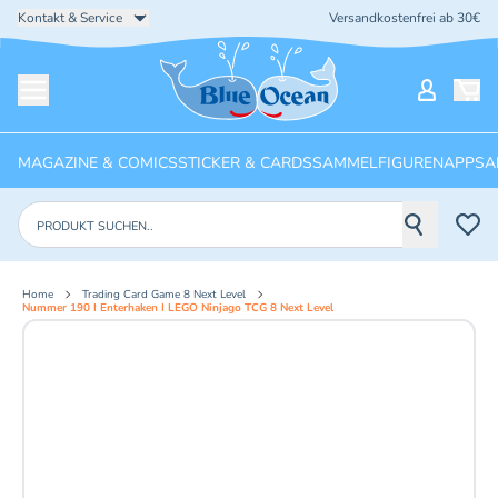
Kontakt & Service
Versandkostenfrei ab 30€
Startseite
Mein Ko
Menü öffnen
MAGAZINE & COMICS
STICKER & CARDS
SAMMELFIGUREN
APPS
A
Produkte suchen
Home
Trading Card Game 8 Next Level
Nummer 190 I Enterhaken I LEGO Ninjago TCG 8 Next Level