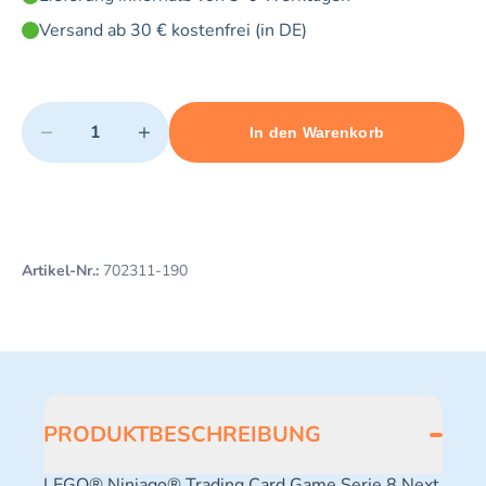
Versand ab 30 € kostenfrei (in DE)
Quantity
−
+
In den Warenkorb
Minimum quantity: 1
Add 1 item to cart
Maximum quantity: 3
Artikel-Nr.:
702311-190
PRODUKTBESCHREIBUNG
LEGO® Ninjago® Trading Card Game Serie 8 Next