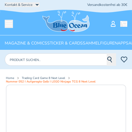
Kontakt & Service
Versandkostenfrei ab 30€
Startseite
Mein Ko
Menü öffnen
MAGAZINE & COMICS
STICKER & CARDS
SAMMELFIGUREN
APPS
A
Produkte suchen
Home
Trading Card Game 8 Next Level
Nummer 052 I Aufgeregte Gelb I LEGO Ninjago TCG 8 Next Level