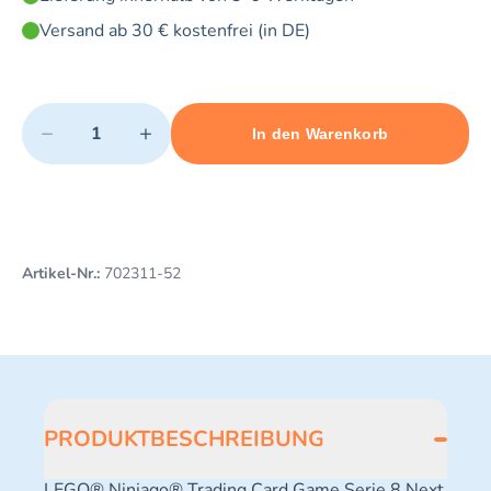
Versand ab 30 € kostenfrei (in DE)
Quantity
−
+
In den Warenkorb
Minimum quantity: 1
Add 1 item to cart
Maximum quantity: 3
Artikel-Nr.:
702311-52
PRODUKTBESCHREIBUNG
LEGO® Ninjago® Trading Card Game Serie 8 Next