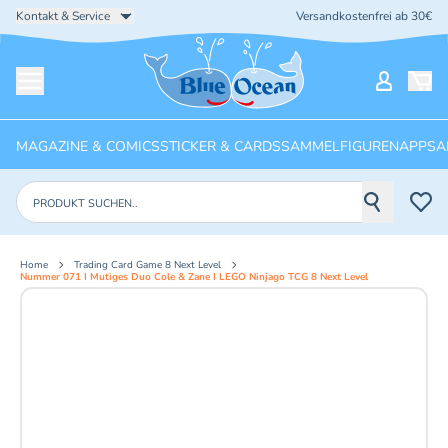
Kontakt & Service
Versandkostenfrei ab 30€
Startseite
Mein Ko
Menü öffnen
MAGAZINE & COMICS
STICKER & CARDS
SAMMELFIGUREN
APPS
A
Produkte suchen
Home
Trading Card Game 8 Next Level
Nummer 071 I Mutiges Duo Cole & Zane I LEGO Ninjago TCG 8 Next Level