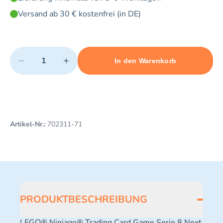
Versand ab 30 € kostenfrei (in DE)
Quantity
−
+
In den Warenkorb
Minimum quantity: 1
Add 1 item to cart
Maximum quantity: 3
Artikel-Nr.:
702311-71
PRODUKTBESCHREIBUNG
LEGO® Ninjago® Trading Card Game Serie 8 Next