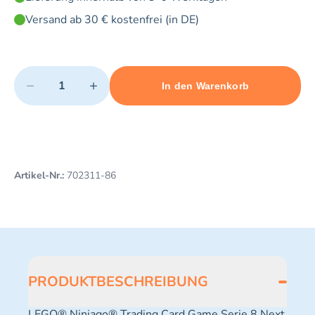
Versand ab 30 € kostenfrei (in DE)
Quantity
−
+
In den Warenkorb
Minimum quantity: 1
Add 1 item to cart
Maximum quantity: 3
Artikel-Nr.:
702311-86
PRODUKTBESCHREIBUNG
LEGO® Ninjago® Trading Card Game Serie 8 Next