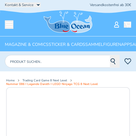
Kontakt & Service
Versandkostenfrei ab 30€
Startseite
Mein Ko
Menü öffnen
MAGAZINE & COMICS
STICKER & CARDS
SAMMELFIGUREN
APPS
A
Produkte suchen
Home
Trading Card Game 8 Next Level
Nummer 086 I Legende Dareth I LEGO Ninjago TCG 8 Next Level