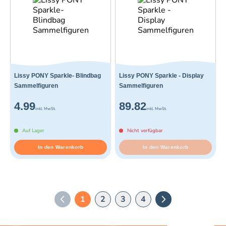
Lissy PONY Sparkle- Blindbag
Lissy PONY Sparkle - Display
Sammelfiguren
Sammelfiguren
4.99
89.82
inkl. MwSt.
inkl. MwSt.
Auf Lager
Nicht verfügbar
In den Warenkorb
In den Warenkorb
1
2
3
4
Vorherige Seite
Nächste Seite