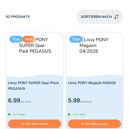
PRODUCTS
92 PRODUKTE
SORTIEREN NACH
Tipp
Neu
Tipp
Lissy PONY SUPER Spar-Pack
Lissy PONY Magazin 04/2026
PEGASUS
6.99
5.99
inkl. MwSt.
inkl. MwSt.
Auf Lager
Auf Lager
In den Warenkorb
In den Warenkorb