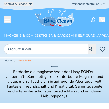
Kontakt & Service
Versandkostenfrei ab 30€
Startseite
Mein Ko
Menü öffnen
MAGAZINE & COMICS
STICKER & CARDS
SAMMELFIGUREN
APPS
A
Produkte suchen
Home
Lissy PONY
Entdecke die magische Welt der Lissy PONYs –
zauberhafte Sammelfiguren, kunterbunte Magazine und
vieles mehr. Tauche ein in aufregende Abenteuer voll
Fantasie, Freundschaft und Kreativität. Sammle, spiele
und erlebe die schönsten Geschichten rund um deine
Lieblingsponys!