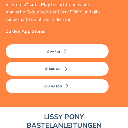
In ihrem
🔗
Let's Play
besucht Conny die
magische Spielewelt der Lissy PONY und gibt
zauberhafte Einblicke in die App.
Zu den App Stores:
🍏 APPLE
🤖 GOOGLE
📦 AMAZON
LISSY PONY
BASTELANLEITUNGEN