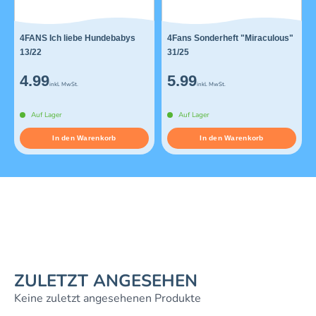
4FANS Ich liebe Hundebabys
4Fans Sonderheft "Miraculous"
13/22
31/25
4.99
5.99
inkl. MwSt.
inkl. MwSt.
Auf Lager
Auf Lager
In den Warenkorb
In den Warenkorb
ZULETZT ANGESEHEN
Keine zuletzt angesehenen Produkte