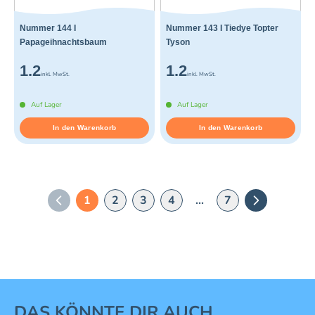
Nummer 144 I
Nummer 143 I Tiedye Topter
Papageihnachtsbaum
Tyson
1.2
1.2
inkl. MwSt.
inkl. MwSt.
Auf Lager
Auf Lager
In den Warenkorb
In den Warenkorb
1
2
3
4
...
7
Vorherige Seite
Nächste Sei
1 von 16
DAS KÖNNTE DIR AUCH