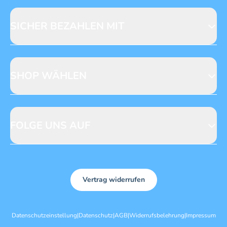
Fragen zur Produktsicherheit
Licensing
Mediadaten
SICHER BEZAHLEN MIT
SHOP WÄHLEN
CH
DE
FOLGE UNS AUF
Vertrag widerrufen
Datenschutzeinstellung
|
Datenschutz
|
AGB
|
Widerrufsbelehrung
|
Impressum