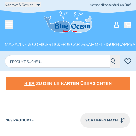
Kontakt & Service
Versandkostenfrei ab 30€
Startseite
Mein Ko
Menü öffnen
MAGAZINE & COMICS
STICKER & CARDS
SAMMELFIGUREN
APPS
A
Produkte suchen
HIER
ZU DEN LE-KARTEN ÜBERSICHTEN
PRODUCTS
163 PRODUKTE
SORTIEREN NACH