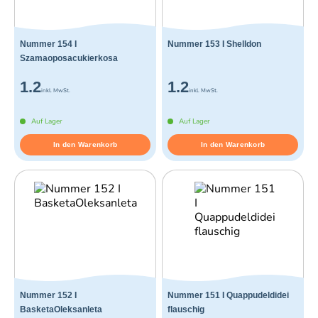
Nummer 154 I
Nummer 153 I Shelldon
Szamaoposacukierkosa
1.2
1.2
inkl. MwSt.
inkl. MwSt.
Auf Lager
Auf Lager
In den Warenkorb
In den Warenkorb
Nummer 152 I
Nummer 151 I Quappudeldidei
BasketaOleksanleta
flauschig