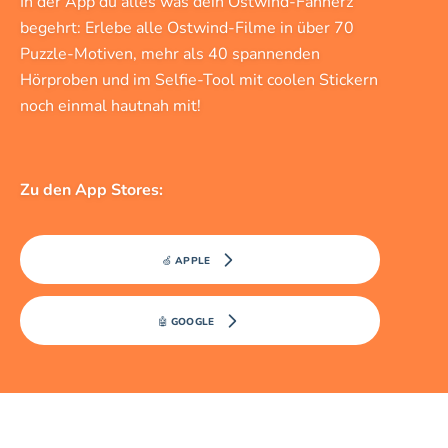
In der App du alles was dein Ostwind-Fanherz
begehrt: Erlebe alle Ostwind-Filme in über 70
Puzzle-Motiven, mehr als 40 spannenden
Hörproben und im Selfie-Tool mit coolen Stickern
noch einmal hautnah mit!
Zu den App Stores:
🍏 APPLE
🤖 GOOGLE