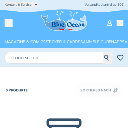
Kontakt & Service
Versandkostenfrei ab 30€
Startseite
Mein Ko
Menü öffnen
MAGAZINE & COMICS
STICKER & CARDS
SAMMELFIGUREN
APPS
A
Produkte suchen
PRODUCTS
0 PRODUKTE
SORTIEREN NACH