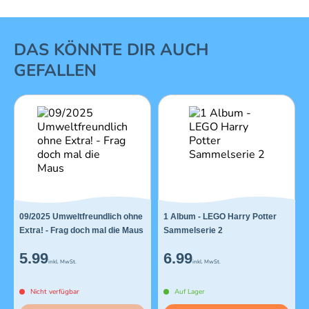
1 von 16
DAS KÖNNTE DIR AUCH
GEFALLEN
09/2025 Umweltfreundlich ohne
1 Album - LEGO Harry Potter
Extra! - Frag doch mal die Maus
Sammelserie 2
5.99
6.99
inkl. MwSt.
inkl. MwSt.
Nicht verfügbar
Auf Lager