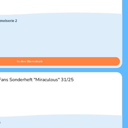
melserie 2
In den Warenkorb
5