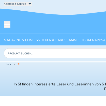
Kontakt & Service
Menü öffnen
MAGAZINE & COMICS
STICKER & CARDS
SAMMELFIGUREN
APPS
A
Produkte suchen
Home
5!
In 5! finden interessierte Leser und Leserinnen von 5
R