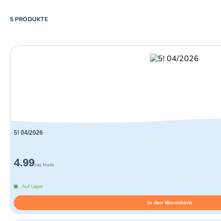
PRODUCTS
5 PRODUKTE
5! 04/2026
4.99
inkl. MwSt.
Auf Lager
In den Warenkorb