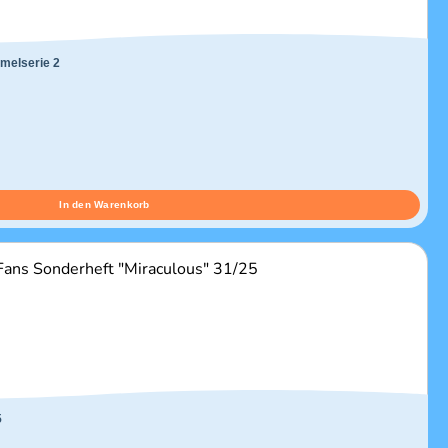
melserie 2
In den Warenkorb
5