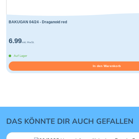
BAKUGAN 04/24 - Draganoid red
6.99
inkl. MwSt.
Auf Lager
In den Warenkorb
1 von 16
DAS KÖNNTE DIR AUCH GEFALLEN