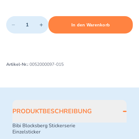
Quantity
−
+
In den Warenkorb
Minimum quantity: 1
Add 1 item to cart
Maximum quantity: 43
Artikel-Nr.:
0052000097-015
PRODUKTBESCHREIBUNG
Bibi Blocksberg Stickerserie
Einzelsticker