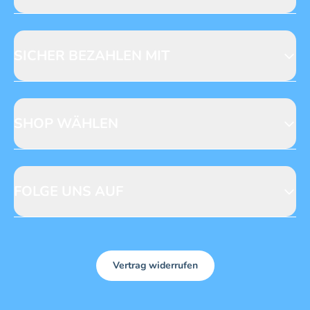
Jobs & Praktika
Fragen zur Produktsicherheit
Licensing
Mediadaten
SICHER BEZAHLEN MIT
SHOP WÄHLEN
CH
DE
FOLGE UNS AUF
Vertrag widerrufen