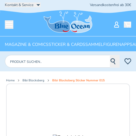
Kontakt & Service
Versandkostenfrei ab 30€
Startseite
Mein Ko
Menü öffnen
MAGAZINE & COMICS
STICKER & CARDS
SAMMELFIGUREN
APPS
A
Produkte suchen
Home
Bibi Blocksberg
Bibi Blocksberg Sticker Nummer 015