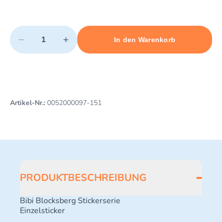
Quantity
−
+
In den Warenkorb
Minimum quantity: 1
Add 1 item to cart
Maximum quantity: 41
Artikel-Nr.:
0052000097-151
PRODUKTBESCHREIBUNG
Bibi Blocksberg Stickerserie
Einzelsticker