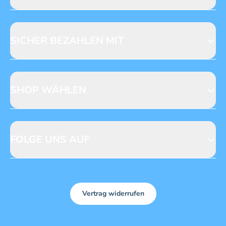
Jobs & Praktika
Fragen zur Produktsicherheit
Licensing
Mediadaten
SICHER BEZAHLEN MIT
SHOP WÄHLEN
CH
DE
FOLGE UNS AUF
Vertrag widerrufen