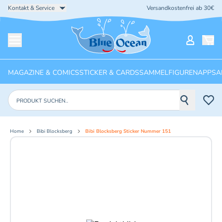
Kontakt & Service
Versandkostenfrei ab 30€
Startseite
Mein Ko
Menü öffnen
MAGAZINE & COMICS
STICKER & CARDS
SAMMELFIGUREN
APPS
A
Produkte suchen
Home
Bibi Blocksberg
Bibi Blocksberg Sticker Nummer 151