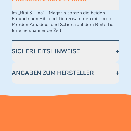
Im „Bibi & Tina“ - Magazin sorgen die beiden
Freundinnen Bibi und Tina zusammen mit ihren
Pferden Amadeus und Sabrina auf dem Reiterhof
für eine spannende Zeit.
SICHERHEITSHINWEISE
Dies ist kein Spielzeug! Außerhalb der Reichweite
von kleinen Kindern aufbewahren. Das Radio wird
ANGABEN ZUM HERSTELLER
mit einer Knopfzelle des Typs CR2032 3V (im
Lieferumfang enthalten) betrieben. Modell-Nr.
Blue Ocean Entertainment AG https://www.blue-
482604. WEEE-Nr.: DE65463265. Batterie-Reg.-
ocean.de/kundenservice Telefonnummer: 0711
Nr.: DE10163168. Blue Ocean Entertainment AG,
2202990 Seidenstraße 19 70174 Stuttgart
Seidenstr. 19, 70174 Stuttgart. safety@blue-
ocean-ag.de