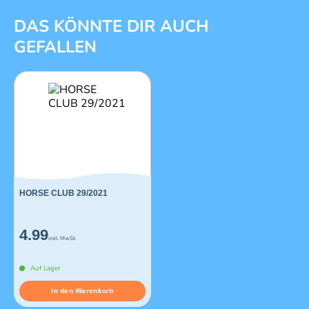
1 von 1
DAS KÖNNTE DIR AUCH
GEFALLEN
HORSE CLUB 29/2021
4.99
inkl. MwSt.
Auf Lager
In den Warenkorb