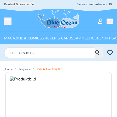
Kontakt & Service
Versandkostenfrei ab 30€
Startseite
Mein Ko
Menü öffnen
MAGAZINE & COMICS
STICKER & CARDS
SAMMELFIGUREN
APPS
A
Produkte suchen
Home
Magazine
Bibi & Tina 05/2026
Aktuelles Bild: 1 von 5