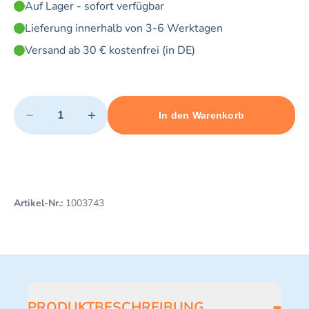
Auf Lager - sofort verfügbar
Lieferung innerhalb von 3-6 Werktagen
Versand ab 30 € kostenfrei (in DE)
Quantity
−
+
In den Warenkorb
Minimum quantity: 1
Add 1 item to cart
Maximum quantity: 20
Artikel-Nr.:
1003743
PRODUKTBESCHREIBUNG