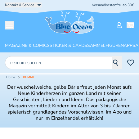
Kontakt & Service
Versandkostenfrei ab 30€
Startseite
Mein Ko
Menü öffnen
MAGAZINE & COMICS
STICKER & CARDS
SAMMELFIGUREN
APPS
A
Produkte suchen
Home
BUMMI
Der wuschelweiche, gelbe Bär erfreut jeden Monat aufs
Neue Kinderherzen im ganzen Land mit seinen
Geschichten, Liedern und Ideen. Das pädagogische
Magazin vermittelt Kindern im Alter von 3 bis 7 Jahren
spielerisch grundlegendes Vorschulwissen. Im Abo und
nur im Einzelhandel erhältlich!