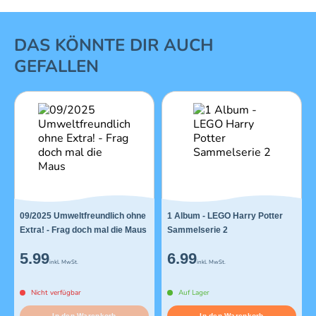
1 von 16
DAS KÖNNTE DIR AUCH
GEFALLEN
09/2025 Umweltfreundlich ohne
1 Album - LEGO Harry Potter
Extra! - Frag doch mal die Maus
Sammelserie 2
5.99
6.99
inkl. MwSt.
inkl. MwSt.
Nicht verfügbar
Auf Lager
In den Warenkorb
In den Warenkorb