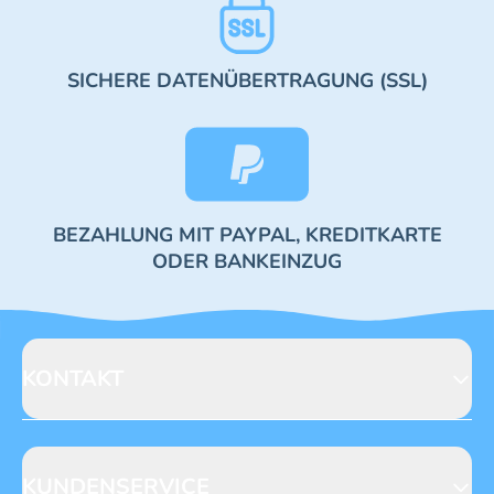
SICHERE DATENÜBERTRAGUNG (SSL)
BEZAHLUNG MIT PAYPAL, KREDITKARTE
ODER BANKEINZUG
KONTAKT
Blue Ocean Entertainment AG
Seidenstraße 19
70174 Stuttgart
KUNDENSERVICE