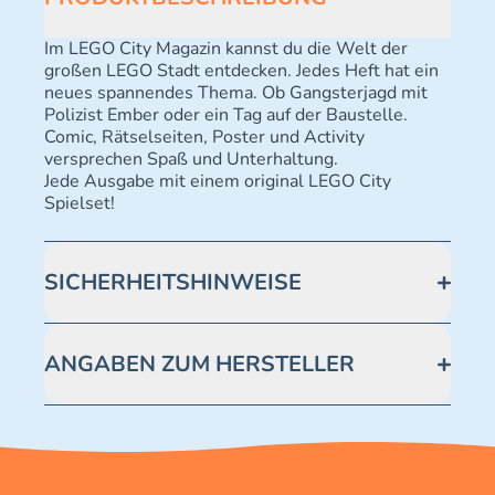
Im LEGO City Magazin kannst du die Welt der
großen LEGO Stadt entdecken. Jedes Heft hat ein
neues spannendes Thema. Ob Gangsterjagd mit
Polizist Ember oder ein Tag auf der Baustelle.
Comic, Rätselseiten, Poster und Activity
versprechen Spaß und Unterhaltung.
Jede Ausgabe mit einem original LEGO City
Spielset!
SICHERHEITSHINWEISE
Achtung! Erstickungsgefahr. Kleine Teile.
ANGABEN ZUM HERSTELLER
Blue Ocean Entertainment AG https://www.blue-
ocean.de/kundenservice Telefonnummer: 0711
2202990 Seidenstraße 19 70174 Stuttgart