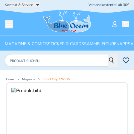
Kontakt & Service
Versandkostenfrei ab 30€
Startseite
Mein Ko
Menü öffnen
MAGAZINE & COMICS
STICKER & CARDS
SAMMELFIGUREN
APPS
A
Produkte suchen
Home
Magazine
LEGO City 77/2025
Aktuelles Bild: 1 von 2