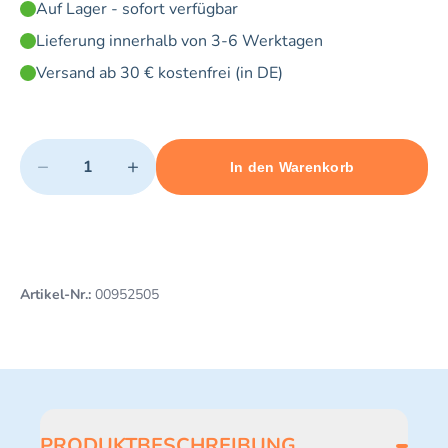
Auf Lager - sofort verfügbar
Lieferung innerhalb von 3-6 Werktagen
Versand ab 30 € kostenfrei (in DE)
Quantity
−
+
In den Warenkorb
Minimum quantity: 1
Add 1 item to cart
Maximum quantity: 5
Artikel-Nr.:
00952505
PRODUKTBESCHREIBUNG