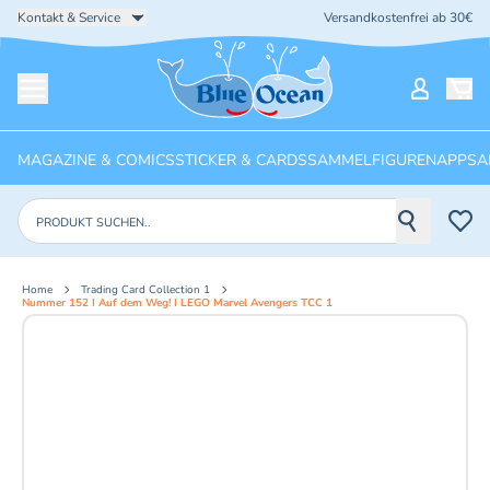
Kontakt & Service
Versandkostenfrei ab 30€
Startseite
Mein Ko
Menü öffnen
MAGAZINE & COMICS
STICKER & CARDS
SAMMELFIGUREN
APPS
A
Produkte suchen
Home
Trading Card Collection 1
Nummer 152 I Auf dem Weg! I LEGO Marvel Avengers TCC 1