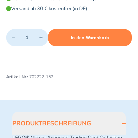
Versand ab 30 € kostenfrei (in DE)
Quantity
−
+
In den Warenkorb
Minimum quantity: 1
Add 1 item to cart
Maximum quantity: 10
Artikel-Nr.:
702222-152
PRODUKTBESCHREIBUNG
LEGO® Marvel Avengers Trading Card Collection