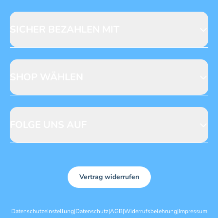
Fragen zur Produktsicherheit
Licensing
Mediadaten
SICHER BEZAHLEN MIT
SHOP WÄHLEN
CH
DE
FOLGE UNS AUF
Vertrag widerrufen
Datenschutzeinstellung
|
Datenschutz
|
AGB
|
Widerrufsbelehrung
|
Impressum