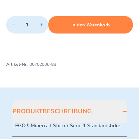
Quantity
−
+
In den Warenkorb
Minimum quantity: 1
Add 1 item to cart
Maximum quantity: 3
Artikel-Nr.:
00702506-83
PRODUKTBESCHREIBUNG
LEGO® Minecraft Sticker Serie 1 Standardsticker