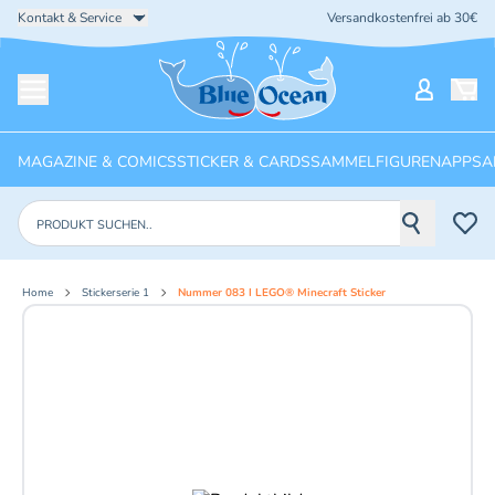
Kontakt & Service
Versandkostenfrei ab 30€
Startseite
Mein Ko
Menü öffnen
MAGAZINE & COMICS
STICKER & CARDS
SAMMELFIGUREN
APPS
A
Produkte suchen
Home
Stickerserie 1
Nummer 083 I LEGO® Minecraft Sticker