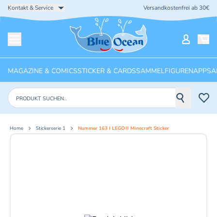
Kontakt & Service
Versandkostenfrei ab 30€
Startseite
Mein Ko
Menü öffnen
MAGAZINE & COMICS
STICKER & CARDS
SAMMELFIGUREN
APPS
A
Produkte suchen
Home
Stickerserie 1
Nummer 163 I LEGO® Minecraft Sticker