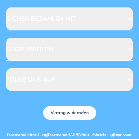
Fragen zur Produktsicherheit
Licensing
Mediadaten
SICHER BEZAHLEN MIT
SHOP WÄHLEN
CH
DE
FOLGE UNS AUF
Vertrag widerrufen
Datenschutzeinstellung
|
Datenschutz
|
AGB
|
Widerrufsbelehrung
|
Impressum