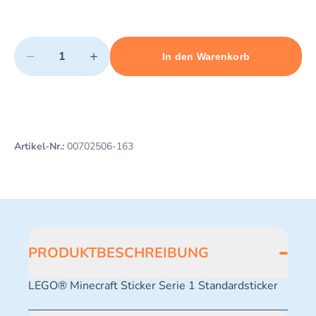
Quantity
−
+
In den Warenkorb
Minimum quantity: 1
Add 1 item to cart
Maximum quantity: 3
Artikel-Nr.:
00702506-163
PRODUKTBESCHREIBUNG
LEGO® Minecraft Sticker Serie 1 Standardsticker