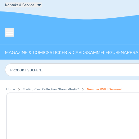
Kontakt & Service
Menü öffnen
MAGAZINE & COMICS
STICKER & CARDS
SAMMELFIGUREN
APPS
A
Produkte suchen
Home
Trading Card Collection "Boom-Bastic"
Nummer 058 I Drowned