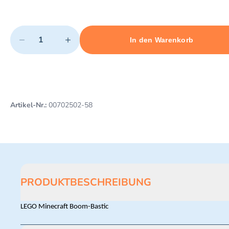
Quantity
−
+
In den Warenkorb
Minimum quantity: 1
Add 1 item to cart
Maximum quantity: 3
Artikel-Nr.:
00702502-58
PRODUKTBESCHREIBUNG
LEGO Minecraft Boom-Bastic