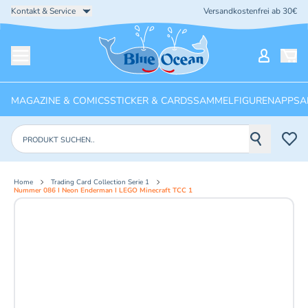
Kontakt & Service
Versandkostenfrei ab 30€
Startseite
Mein Ko
Menü öffnen
MAGAZINE & COMICS
STICKER & CARDS
SAMMELFIGUREN
APPS
A
Produkte suchen
Home
Trading Card Collection Serie 1
Nummer 086 I Neon Enderman I LEGO Minecraft TCC 1