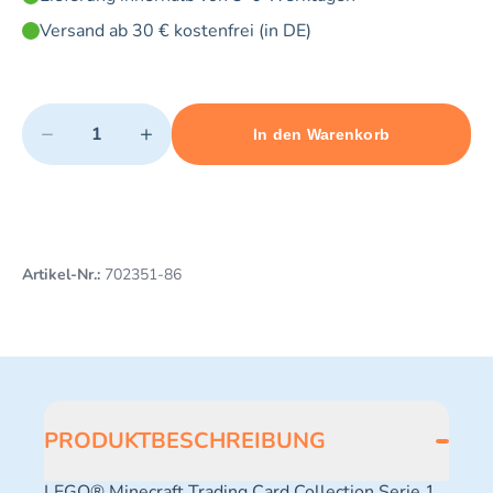
Versand ab 30 € kostenfrei (in DE)
Quantity
−
+
In den Warenkorb
Minimum quantity: 1
Add 1 item to cart
Maximum quantity: 3
Artikel-Nr.:
702351-86
PRODUKTBESCHREIBUNG
LEGO® Minecraft Trading Card Collection Serie 1