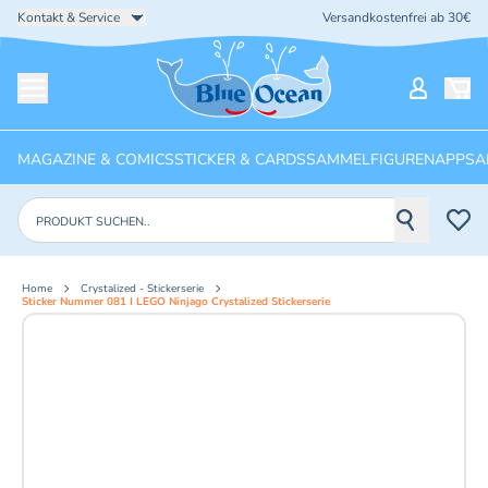
Kontakt & Service
Versandkostenfrei ab 30€
Startseite
Mein Ko
Menü öffnen
MAGAZINE & COMICS
STICKER & CARDS
SAMMELFIGUREN
APPS
A
Produkte suchen
Home
Crystalized - Stickerserie
Sticker Nummer 081 I LEGO Ninjago Crystalized Stickerserie