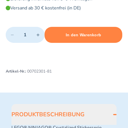
Versand ab 30 € kostenfrei (in DE)
Quantity
−
+
In den Warenkorb
Minimum quantity: 1
Add 1 item to cart
Maximum quantity: 3
Artikel-Nr.:
00702301-81
PRODUKTBESCHREIBUNG
LEGO® NINJAGO® Crystalized Stickerserie