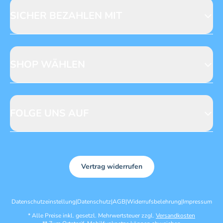
Mediadaten
SICHER BEZAHLEN MIT
SHOP WÄHLEN
CH
DE
FOLGE UNS AUF
Vertrag widerrufen
Datenschutzeinstellung
|
Datenschutz
|
AGB
|
Widerrufsbelehrung
|
Impressum
*
Alle Preise inkl. gesetzl. Mehrwertsteuer zzgl.
Versandkosten