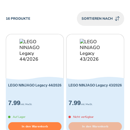
PRODUCTS
16 PRODUKTE
SORTIEREN NACH
LEGO NINJAGO Legacy 44/2026
LEGO NINJAGO Legacy 43/2026
7.99
7.99
inkl. MwSt.
inkl. MwSt.
Auf Lager
Nicht verfügbar
In den Warenkorb
In den Warenkorb