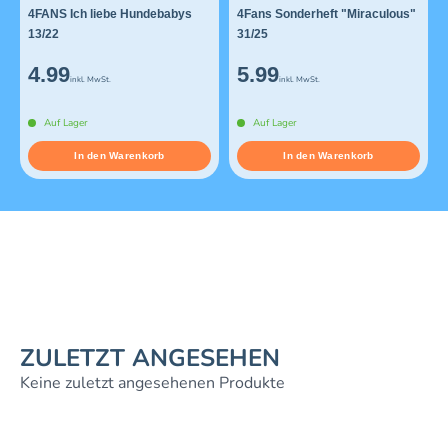
4FANS Ich liebe Hundebabys
4Fans Sonderheft "Miraculous"
13/22
31/25
4.99
5.99
inkl. MwSt.
inkl. MwSt.
Auf Lager
Auf Lager
In den Warenkorb
In den Warenkorb
ZULETZT ANGESEHEN
Keine zuletzt angesehenen Produkte