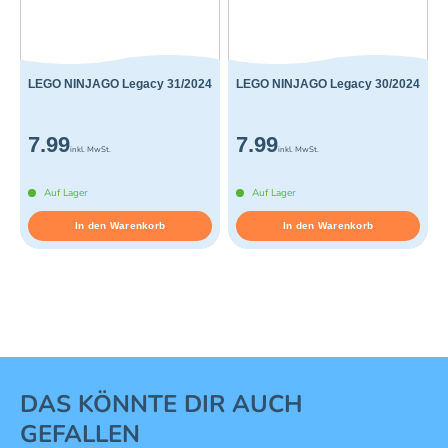
LEGO NINJAGO Legacy 31/2024
LEGO NINJAGO Legacy 30/2024
7.99
7.99
inkl. MwSt.
inkl. MwSt.
Auf Lager
Auf Lager
In den Warenkorb
In den Warenkorb
1 von 16
DAS KÖNNTE DIR AUCH
GEFALLEN