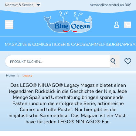
Kontakt & Service
Versandkostenfrei ab 30€
Startseite
Mein Ko
Menü öffnen
MAGAZINE & COMICS
STICKER & CARDS
SAMMELFIGUREN
APPS
A
Produkte suchen
Home
Legacy
Das LEGO® NINJAGO® Legacy Magazin bietet einen
legendären Rückblick in die Geschichte der Ninja. Jede
Menge Spaß und Unterhaltung bringen spannende
Fakten rund um die erfolgreiche Serie, actionreiche
Comics und tolle Poster. Nur hier gibt es die
ninjatastische Sammeldose. Das Magazin ist ein Must-
have für jeden LEGO® NINJAGO® Fan.