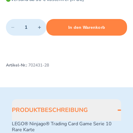
Quantity
−
+
In den Warenkorb
Minimum quantity: 1
Add 1 item to cart
Maximum quantity: 3
Artikel-Nr.:
702431-28
PRODUKTBESCHREIBUNG
LEGO® Ninjago® Trading Card Game Serie 10
Rare Karte