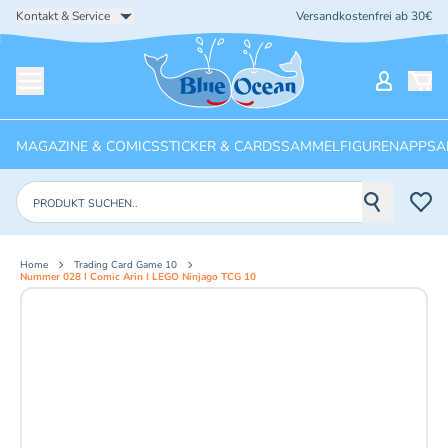
Kontakt & Service
Versandkostenfrei ab 30€
Startseite
Mein Ko
Menü öffnen
MAGAZINE & COMICS
STICKER & CARDS
SAMMELFIGUREN
APPS
A
Produkte suchen
Home
Trading Card Game 10
Nummer 028 I Comic Arin I LEGO Ninjago TCG 10