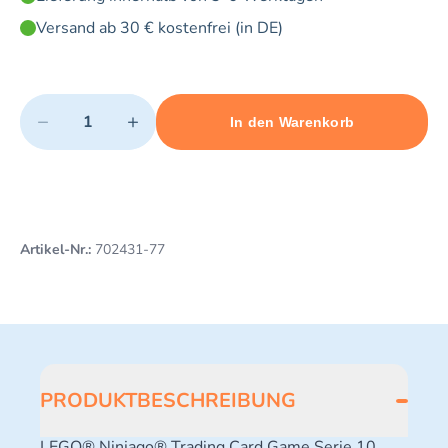
Versand ab 30 € kostenfrei (in DE)
Quantity
−
+
In den Warenkorb
Minimum quantity: 1
Add 1 item to cart
Maximum quantity: 3
Artikel-Nr.:
702431-77
PRODUKTBESCHREIBUNG
LEGO® Ninjago® Trading Card Game Serie 10