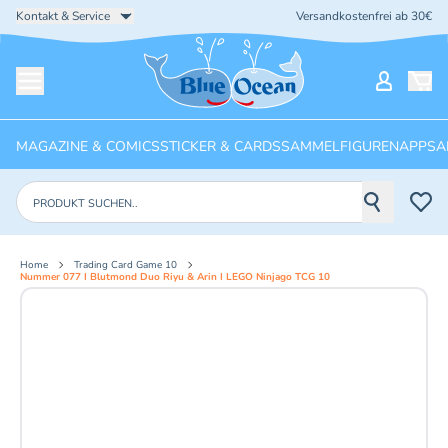
Kontakt & Service
Versandkostenfrei ab 30€
Startseite
Mein Ko
Menü öffnen
MAGAZINE & COMICS
STICKER & CARDS
SAMMELFIGUREN
APPS
A
Produkte suchen
Home
Trading Card Game 10
Nummer 077 I Blutmond Duo Riyu & Arin I LEGO Ninjago TCG 10