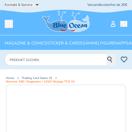
Kontakt & Service
Versandkostenfrei ab 30€
Startseite
Mein Ko
Menü öffnen
MAGAZINE & COMICS
STICKER & CARDS
SAMMELFIGUREN
APPS
A
Produkte suchen
Home
Trading Card Game 10
Nummer 196 I Siegestanz I LEGO Ninjago TCG 10