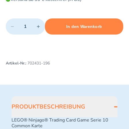
Quantity
−
+
In den Warenkorb
Minimum quantity: 1
Add 1 item to cart
Maximum quantity: 3
Artikel-Nr.:
702431-196
PRODUKTBESCHREIBUNG
LEGO® Ninjago® Trading Card Game Serie 10
Common Karte