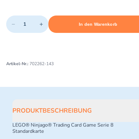
Quantity
−
+
In den Warenkorb
Minimum quantity: 1
Add 1 item to cart
Maximum quantity: 10
Artikel-Nr.:
702262-143
PRODUKTBESCHREIBUNG
LEGO® Ninjago® Trading Card Game Serie 8
Standardkarte