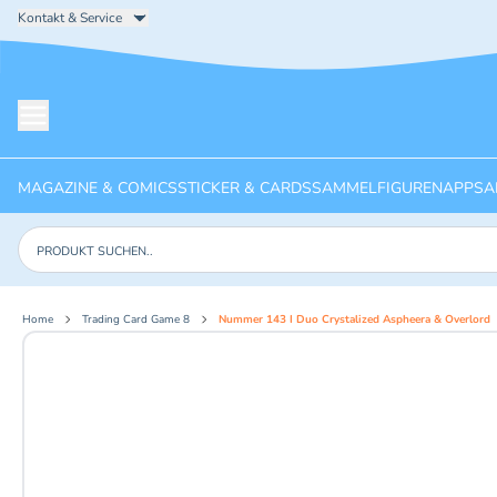
Kontakt & Service
Menü öffnen
MAGAZINE & COMICS
STICKER & CARDS
SAMMELFIGUREN
APPS
A
Produkte suchen
Home
Trading Card Game 8
Nummer 143 I Duo Crystalized Aspheera & Overlord