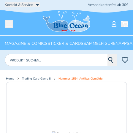
Kontakt & Service
Versandkostenfrei ab 30€
Startseite
Mein Ko
Menü öffnen
MAGAZINE & COMICS
STICKER & CARDS
SAMMELFIGUREN
APPS
A
Produkte suchen
Home
Trading Card Game 8
Nummer 159 I Antikes Gemälde