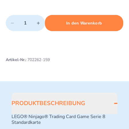
Quantity
−
+
In den Warenkorb
Minimum quantity: 1
Add 1 item to cart
Maximum quantity: 10
Artikel-Nr.:
702262-159
PRODUKTBESCHREIBUNG
LEGO® Ninjago® Trading Card Game Serie 8
Standardkarte