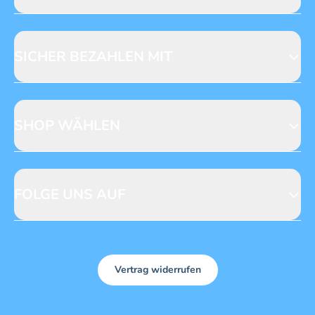
Jobs & Praktika
Fragen zur Produktsicherheit
Licensing
Mediadaten
SICHER BEZAHLEN MIT
SHOP WÄHLEN
CH
DE
FOLGE UNS AUF
Vertrag widerrufen