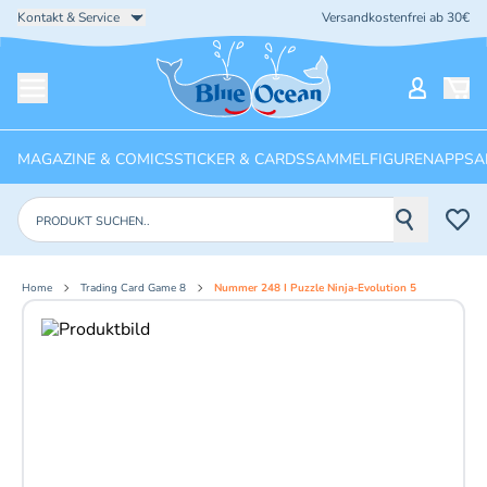
Kontakt & Service
Versandkostenfrei ab 30€
Startseite
Mein Ko
Menü öffnen
MAGAZINE & COMICS
STICKER & CARDS
SAMMELFIGUREN
APPS
A
Produkte suchen
Home
Trading Card Game 8
Nummer 248 I Puzzle Ninja-Evolution 5
Aktuelles Bild: 1 von 2