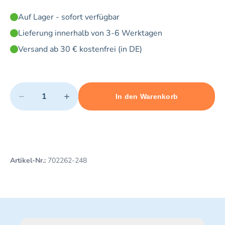
Auf Lager - sofort verfügbar
Lieferung innerhalb von 3-6 Werktagen
Versand ab 30 € kostenfrei (in DE)
Quantity
−
+
In den Warenkorb
Minimum quantity: 1
Add 1 item to cart
Maximum quantity: 10
Artikel-Nr.:
702262-248