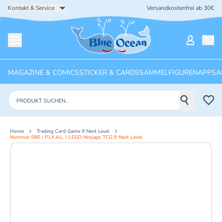
Kontakt & Service
Versandkostenfrei ab 30€
Startseite
Mein Ko
Menü öffnen
MAGAZINE & COMICS
STICKER & CARDS
SAMMELFIGUREN
APPS
A
Produkte suchen
Home
Trading Card Game 9 Next Level
Nummer 080 I P.I.X.A.L. I LEGO Ninjago TCG 9 Next Level