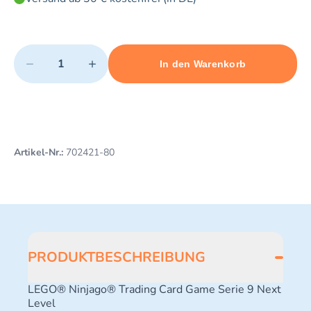
Quantity
−
+
In den Warenkorb
Minimum quantity: 1
Add 1 item to cart
Maximum quantity: 3
Artikel-Nr.:
702421-80
PRODUKTBESCHREIBUNG
LEGO® Ninjago® Trading Card Game Serie 9 Next
Level