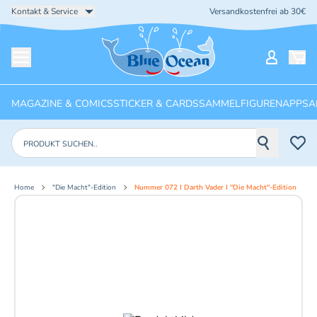
Kontakt & Service
Versandkostenfrei ab 30€
Startseite
Mein Ko
Menü öffnen
MAGAZINE & COMICS
STICKER & CARDS
SAMMELFIGUREN
APPS
A
Produkte suchen
Home
"Die Macht"-Edition
Nummer 072 I Darth Vader I "Die Macht"-Edition