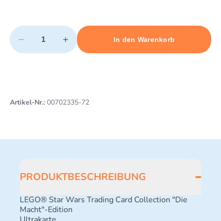
Quantity
−
+
In den Warenkorb
Minimum quantity: 1
Add 1 item to cart
Maximum quantity: 3
Artikel-Nr.:
00702335-72
PRODUKTBESCHREIBUNG
LEGO® Star Wars Trading Card Collection "Die
Macht"-Edition
Ultrakarte