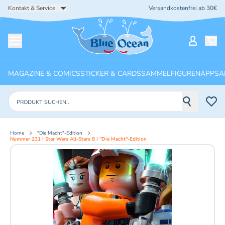
Kontakt & Service
Versandkostenfrei ab 30€
Startseite
Mein Ko
Menü öffnen
MAGAZINE & COMICS
STICKER & CARDS
SAMMELFIGUREN
APPS
A
Produkte suchen
Home
"Die Macht"-Edition
Nummer 231 I Star Wars All-Stars 8 I "Die Macht"-Edition