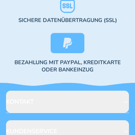
SICHERE DATENÜBERTRAGUNG (SSL)
BEZAHLUNG MIT PAYPAL, KREDITKARTE
ODER BANKEINZUG
KONTAKT
Blue Ocean Entertainment AG
Seidenstraße 19
70174 Stuttgart
KUNDENSERVICE