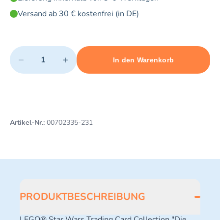
Versand ab 30 € kostenfrei (in DE)
Quantity
−
+
In den Warenkorb
Minimum quantity: 1
Add 1 item to cart
Maximum quantity: 3
Artikel-Nr.:
00702335-231
PRODUKTBESCHREIBUNG
LEGO® Star Wars Trading Card Collection "Die