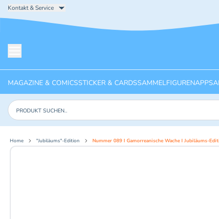
Kontakt & Service
Menü öffnen
MAGAZINE & COMICS
STICKER & CARDS
SAMMELFIGUREN
APPS
A
Produkte suchen
Home
"Jubiläums"-Edition
Nummer 089 I Gamorreanische Wache I Jubiläums-Edit