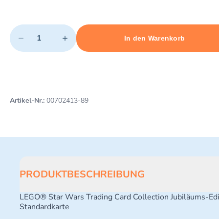
Quantity
−
+
In den Warenkorb
Minimum quantity: 1
Add 1 item to cart
Maximum quantity: 3
Artikel-Nr.:
00702413-89
PRODUKTBESCHREIBUNG
LEGO® Star Wars Trading Card Collection Jubiläums-Edi
Standardkarte