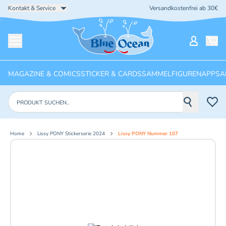
Kontakt & Service
Versandkostenfrei ab 30€
Startseite
Mein Ko
Menü öffnen
MAGAZINE & COMICS
STICKER & CARDS
SAMMELFIGUREN
APPS
A
Produkte suchen
Home
Lissy PONY Stickerserie 2024
Lissy PONY Nummer 107