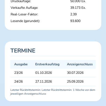
Druckauflage:
50.000 Ex.
Verkaufte Auflage:
39.173 Ex.
Real-Leser-Faktor:
2.39
Lesende (gerundet):
93.600
TERMINE
Ausgabe
Erstverkaufstag
Anzeigenschluss
Dru
23/26
01.10.2026
30.07.2026
06.
24/26
27.11.2026
25.09.2026
02.
Letzter Rücktrittstermin: Letzter Rücktrittstermin: 1 Woche vor dem
jeweiligen Anzeigenschluss