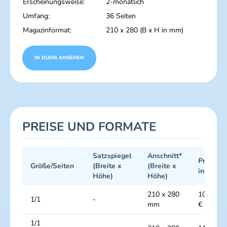
Erscheinungsweise:
2-monatlich
Umfang:
36 Seiten
Magazinformat:
210 x 280 (B x H in mm)
IN DUON ANSEHEN
PREISE UND FORMATE
Satzspiegel
Anschnitt*
Preise
Größe/Seiten
(Breite x
(Breite x
in €
Höhe)
Höhe)
210 x 280
10900
1/1
-
mm
€
1/1