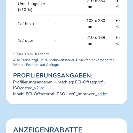
210 x 280
11990
Umschlagseite
-
mm
€
(+10 %)
103 x 280
6540
1/2 hoch
-
mm
€
210 x 138
6540
1/2 quer
-
mm
€
* Plus 3 mm Beschnitt.
Alle Preise zzgl. 19 % Mehrwertsteuer. Druckfehler vorbehalten.
Weitere Formate auf Anfrage.
PROFILIERUNGSANGABEN:
Profilierungsangaben: Umschlag: ECI-Offsetprofil
ISOcoated_
v2.icc
Inhalt: ECI-Offsetprofil PSO LWC_Improved_
eci.icc
ANZEIGENRABATTE