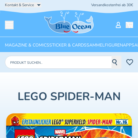
Kontakt & Service
Versandkostenfrei ab 30€
Startseite
Mein Ko
Menü öffnen
MAGAZINE & COMICS
STICKER & CARDS
SAMMELFIGUREN
APPS
A
Produkte suchen
LEGO SPIDER-MAN