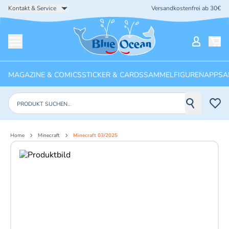
Kontakt & Service
Versandkostenfrei ab 30€
Startseite
Mein Ko
Menü öffnen
MAGAZINE & COMICS
STICKER & CARDS
SAMMELFIGUREN
APPS
A
Produkte suchen
Home
Minecraft
Minecraft 03/2025
Aktuelles Bild: 1 von 2