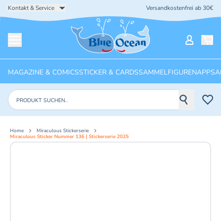
Kontakt & Service
Versandkostenfrei ab 30€
Startseite
Mein Ko
Menü öffnen
MAGAZINE & COMICS
STICKER & CARDS
SAMMELFIGUREN
APPS
A
Produkte suchen
Home
Miraculous Stickerserie
Miraculous Sticker Nummer 136 | Stickerserie 2025