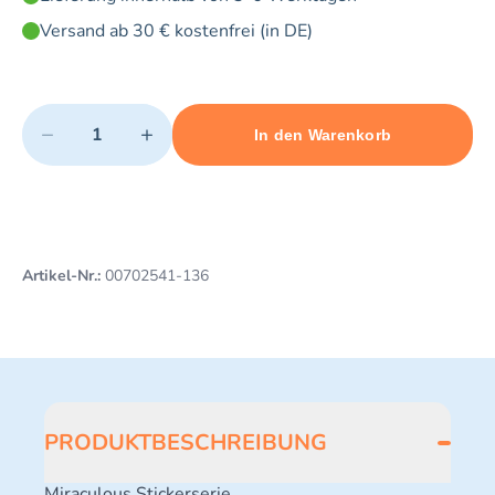
Versand ab 30 € kostenfrei (in DE)
Quantity
−
+
In den Warenkorb
Minimum quantity: 1
Add 1 item to cart
Maximum quantity: 5
Artikel-Nr.:
00702541-136
PRODUKTBESCHREIBUNG
Miraculous Stickerserie