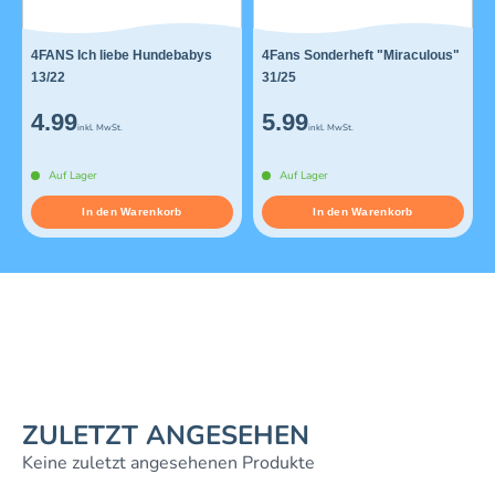
4FANS Ich liebe Hundebabys
4Fans Sonderheft "Miraculous"
13/22
31/25
4.99
5.99
inkl. MwSt.
inkl. MwSt.
Auf Lager
Auf Lager
In den Warenkorb
In den Warenkorb
ZULETZT ANGESEHEN
Keine zuletzt angesehenen Produkte