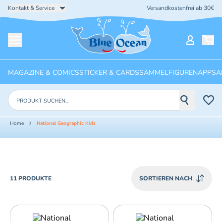
Kontakt & Service
Versandkostenfrei ab 30€
Startseite
Mein Ko
Menü öffnen
MAGAZINE & COMICS
STICKER & CARDS
SAMMELFIGUREN
APPS
A
Produkte suchen
Home
National Geographic Kids
PRODUCTS
11 PRODUKTE
SORTIEREN NACH