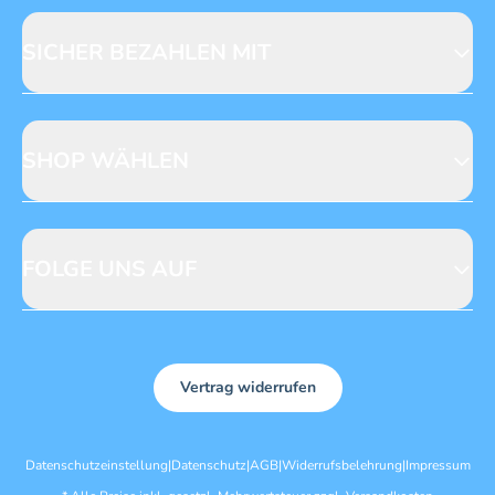
Licensing
Mediadaten
SICHER BEZAHLEN MIT
SHOP WÄHLEN
CH
DE
FOLGE UNS AUF
Vertrag widerrufen
Datenschutzeinstellung
|
Datenschutz
|
AGB
|
Widerrufsbelehrung
|
Impressum