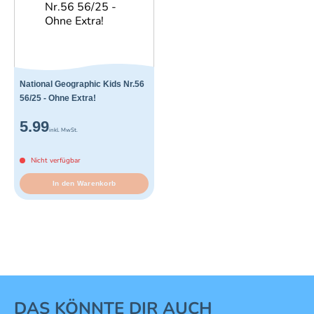
National Geographic Kids Nr.56
56/25 - Ohne Extra!
5.99
inkl. MwSt.
Nicht verfügbar
In den Warenkorb
1 von 16
DAS KÖNNTE DIR AUCH