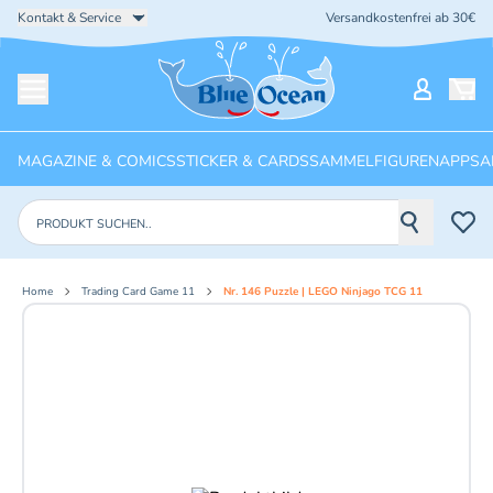
Kontakt & Service
Versandkostenfrei ab 30€
Startseite
Mein Ko
Menü öffnen
MAGAZINE & COMICS
STICKER & CARDS
SAMMELFIGUREN
APPS
A
Produkte suchen
Home
Trading Card Game 11
Nr. 146 Puzzle | LEGO Ninjago TCG 11