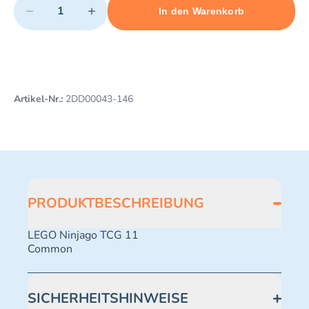
−
+
In den Warenkorb
Minimum quantity: 1
Add 1 item to cart
Maximum quantity: 499
Artikel-Nr.:
2DD00043-146
PRODUKTBESCHREIBUNG
LEGO Ninjago TCG 11
Common
SICHERHEITSHINWEISE