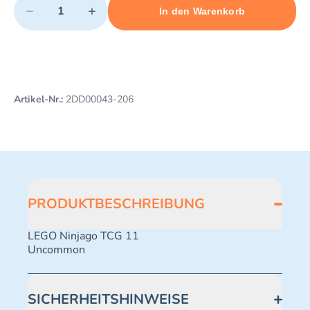
−
+
In den Warenkorb
Minimum quantity: 1
Add 1 item to cart
Maximum quantity: 499
Artikel-Nr.:
2DD00043-206
PRODUKTBESCHREIBUNG
LEGO Ninjago TCG 11
Uncommon
SICHERHEITSHINWEISE