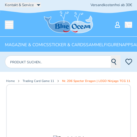
Kontakt & Service
Versandkostenfrei ab 30€
Startseite
Mein Ko
Menü öffnen
MAGAZINE & COMICS
STICKER & CARDS
SAMMELFIGUREN
APPS
A
Produkte suchen
Home
Trading Card Game 11
Nr. 206 Specter Dragon | LEGO Ninjago TCG 11