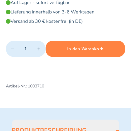
Auf Lager - sofort verfügbar
Lieferung innerhalb von 3-6 Werktagen
Versand ab 30 € kostenfrei (in DE)
Quantity
−
+
In den Warenkorb
Minimum quantity: 1
Add 1 item to cart
Maximum quantity: 20
Artikel-Nr.:
1003710
PRODUKTBESCHREIBUNG