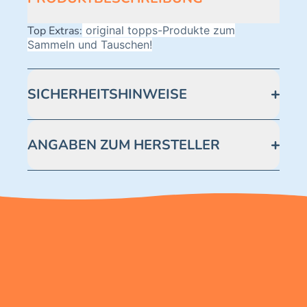
Top Extras:
original topps-Produkte zum
Sammeln und Tauschen!
SICHERHEITSHINWEISE
Achtung! Nicht geeignet für Kinder unter 3 Jahren.
Enthält verschluckbare Kleinteile -
ANGABEN ZUM HERSTELLER
Erstickungsgefahr.
Blue Ocean Entertainment AG https://www.blue-
ocean.de/kundenservice Telefonnummer: 0711
2202990 Seidenstraße 19 70174 Stuttgart