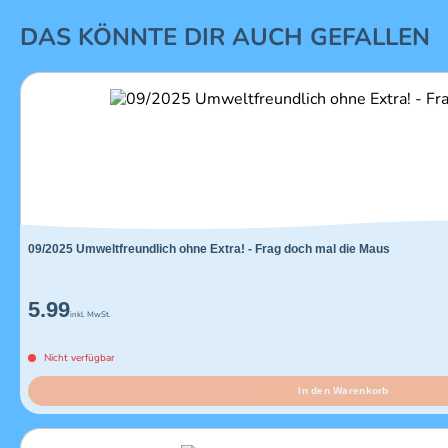
1 von 16
DAS KÖNNTE DIR AUCH GEFALLEN
09/2025 Umweltfreundlich ohne Extra! - Frag doch mal die Maus
5.99
inkl. MwSt.
Nicht verfügbar
In den Warenkorb