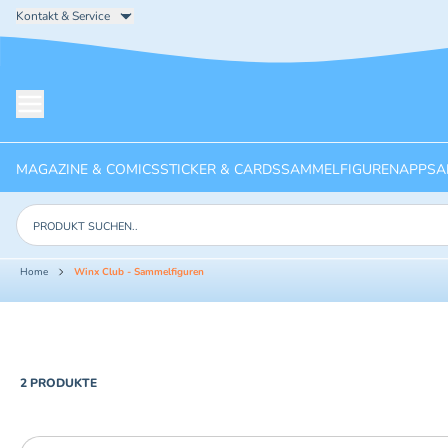
Kontakt & Service
Menü öffnen
MAGAZINE & COMICS
STICKER & CARDS
SAMMELFIGUREN
APPS
A
Produkte suchen
Home
Winx Club - Sammelfiguren
PRODUCTS
2 PRODUKTE