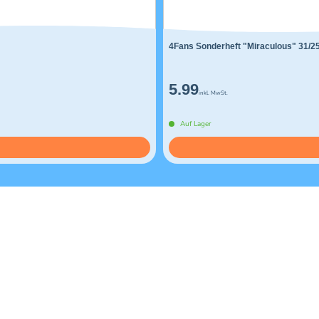
4Fans Sonderheft "Miraculous" 31/2
5.99
inkl. MwSt.
Auf Lager